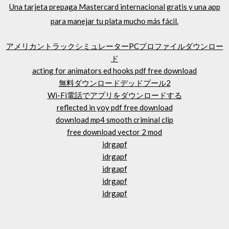
Una tarjeta prepaga Mastercard internacional gratis y una app
para manejar tu plata mucho más fácil.
アメリカントラックシミュレーターPCプロファイルダウンロー
ド
acting for animators ed hooks pdf free download
無料ダウンロードデッドプール2
Wi-Fi電話でアプリをダウンロードする
reflected in yoy pdf free download
download mp4 smooth criminal clip
free download vector 2 mod
idrgapf
idrgapf
idrgapf
idrgapf
idrgapf