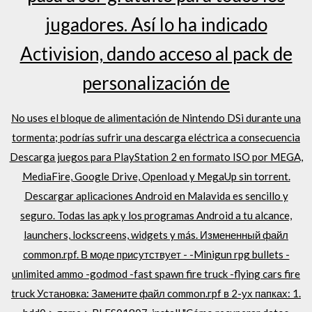
jugadores. Así lo ha indicado
Activision, dando acceso al pack de
personalización de
No uses el bloque de alimentación de Nintendo DSi durante una
tormenta; podrías sufrir una descarga eléctrica a consecuencia
Descarga juegos para PlayStation 2 en formato ISO por MEGA,
MediaFire, Google Drive, Openload y MegaUp sin torrent.
Descargar aplicaciones Android en Malavida es sencillo y
seguro. Todas las apk y los programas Android a tu alcance,
launchers, lockscreens, widgets y más. Измененный файл
common.rpf. В моде присутствует - -Minigun rpg bullets -
unlimited ammo -godmod -fast spawn fire truck -flying cars fire
truck Установка: Замените файл common.rpf в 2-ух папках: 1.